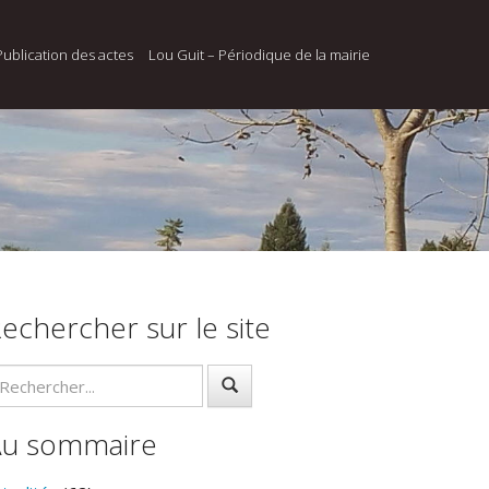
Publication des actes
Lou Guit – Périodique de la mairie
echercher sur le site
Au sommaire