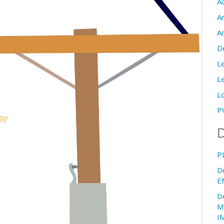
Ac
A
A
D
Le
Le
Lo
PV
D
P
D
E
D
M
I