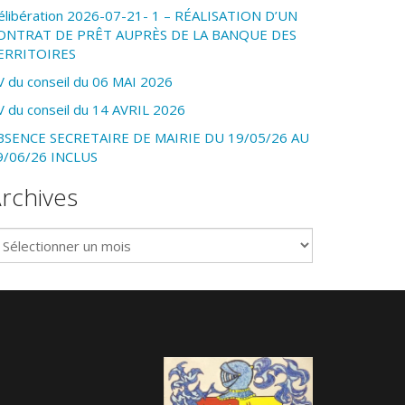
élibération 2026-07-21- 1 – RÉALISATION D’UN
ONTRAT DE PRÊT AUPRÈS DE LA BANQUE DES
ERRITOIRES
V du conseil du 06 MAI 2026
V du conseil du 14 AVRIL 2026
BSENCE SECRETAIRE DE MAIRIE DU 19/05/26 AU
9/06/26 INCLUS
rchives
chives