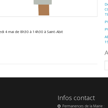
D
C
T
P
P
edi 4 mai de 8h30 à 14h30 à Saint-Abit
A
1
A
Ar
Infos contact
Permanences de la Mairie :