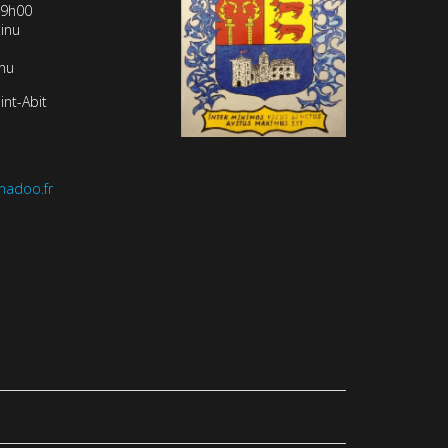
19h00
inu
inu
int-Abit
nadoo.fr