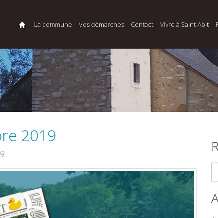
La commune
Vos démarches
Contact
Vivre à Saint-Abit
bre 2019
R
9