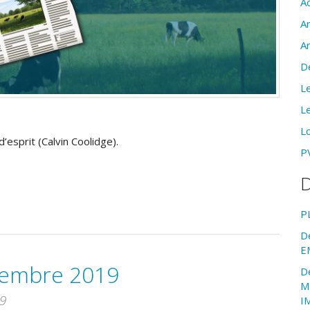
Ac
A
A
D
Le
Le
Lo
d’esprit (Calvin Coolidge).
PV
D
P
D
E
cembre 2019
D
M
9
I