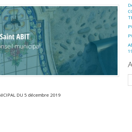
D
C
T
P
P
A
1
A
Ar
ICIPAL DU 5 décembre 2019