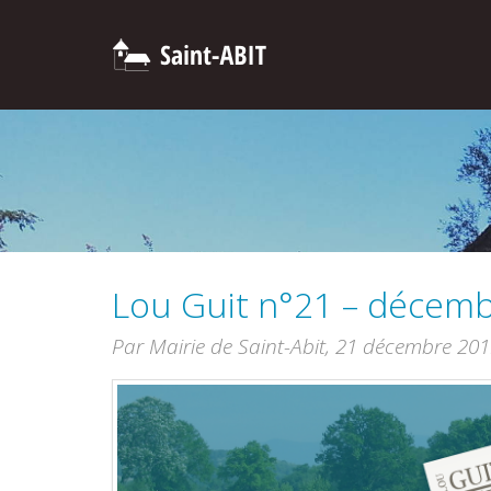
Lou Guit n°21 – décem
Par Mairie de Saint-Abit,
21 décembre 201