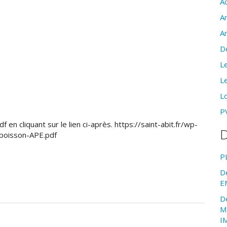
Ac
A
A
D
Le
Le
Lo
PV
 en cliquant sur le lien ci-après. https://saint-abit.fr/wp-
D
boisson-APE.pdf
P
D
E
D
M
I