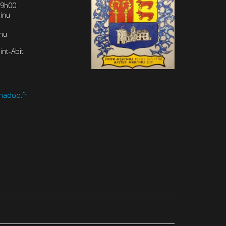
19h00
inu
inu
int-Abit
nadoo.fr