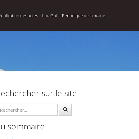
Publication des actes
Lou Guit – Périodique de la mairie
echercher sur le site
Au sommaire