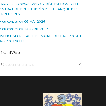
élibération 2026-07-21- 1 – RÉALISATION D’UN
ONTRAT DE PRÊT AUPRÈS DE LA BANQUE DES
ERRITOIRES
V du conseil du 06 MAI 2026
V du conseil du 14 AVRIL 2026
BSENCE SECRETAIRE DE MAIRIE DU 19/05/26 AU
9/06/26 INCLUS
rchives
chives