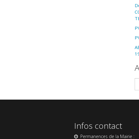
D
C
T
P
P
A
1
A
Ar
Infos contact
Permanences de la Mairie :