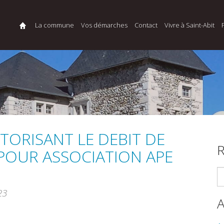
La commune
Vos démarches
Contact
Vivre à Saint-Abit
UTORISANT LE DEBIT DE
R
POUR ASSOCIATION APE
23