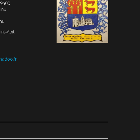
19h00
inu
inu
int-Abit
nadoo.fr