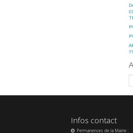
D
C
T
P
P
A
1
A
Ar
Infos contact
Permanences de la Mairie :