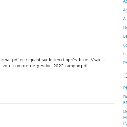
Ac
A
A
D
Le
Le
Lo
rmat pdf en cliquant sur le lien ci-après. https://saint-
PV
et-vote-compte-de-gestion-2022-tampon.pdf
D
P
D
E
D
M
I