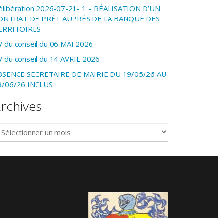
élibération 2026-07-21- 1 – RÉALISATION D’UN
ONTRAT DE PRÊT AUPRÈS DE LA BANQUE DES
ERRITOIRES
V du conseil du 06 MAI 2026
V du conseil du 14 AVRIL 2026
BSENCE SECRETAIRE DE MAIRIE DU 19/05/26 AU
9/06/26 INCLUS
rchives
chives