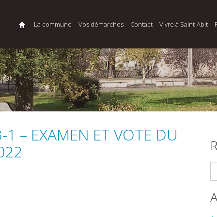
La commune
Vos démarches
Contact
Vivre à Saint-Abit
23-1 – EXAMEN ET VOTE DU
R
022