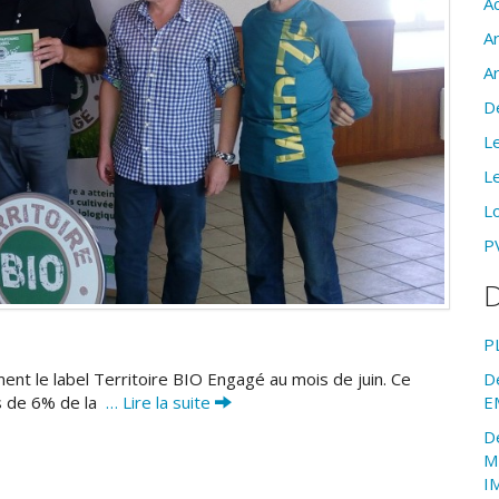
Ac
A
A
D
Le
Le
Lo
PV
D
P
ement le label Territoire BIO Engagé au mois de juin. Ce
D
lus de 6% de la
… Lire la suite
E
D
M
I