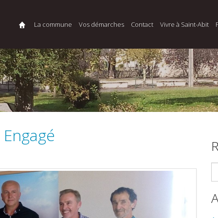
La commune
Vos démarches
Contact
Vivre à Saint-Abit
io Engagé
R