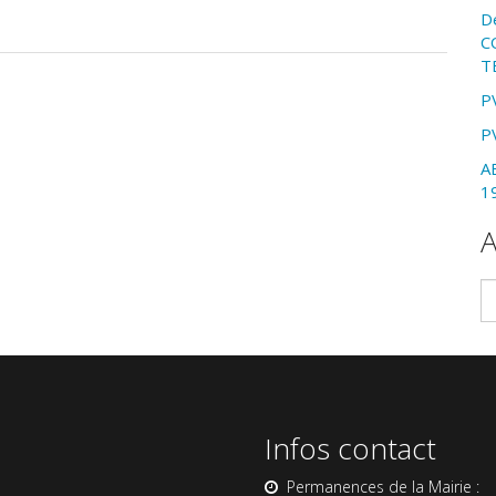
D
C
T
P
P
A
1
A
Ar
Infos contact
Permanences de la Mairie :