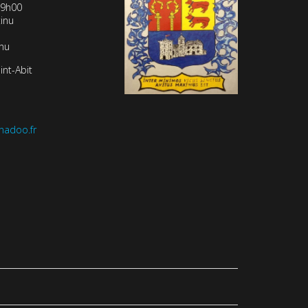
19h00
inu
inu
int-Abit
nadoo.fr