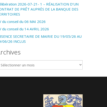
élibération 2026-07-21- 1 – RÉALISATION D’UN
ONTRAT DE PRÊT AUPRÈS DE LA BANQUE DES
ERRITOIRES
V du conseil du 06 MAI 2026
V du conseil du 14 AVRIL 2026
BSENCE SECRETAIRE DE MAIRIE DU 19/05/26 AU
9/06/26 INCLUS
rchives
chives