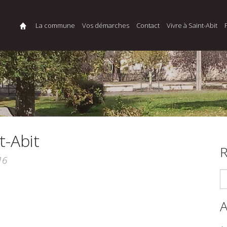
La commune
Vos démarches
Contact
Vivre à Saint-Abit
t-Abit
R
16