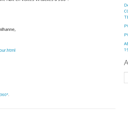
D
C
T
P
ilhanne,
P
A
1
our.html
A
Ar
 360°
.