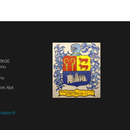
19h00
inu
inu
int-Abit
nadoo.fr