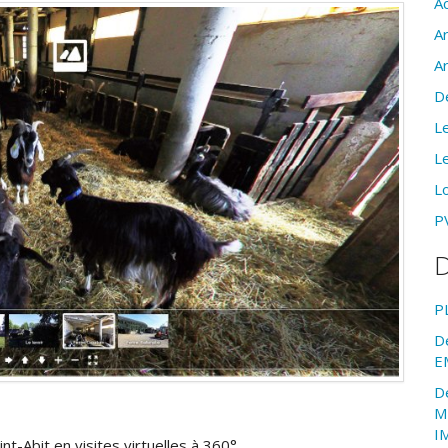
Ac
A
A
D
Le
Le
Lo
PV
D
P
D
E
D
M
I
nt-Abit en visites virtuelles à 360°.