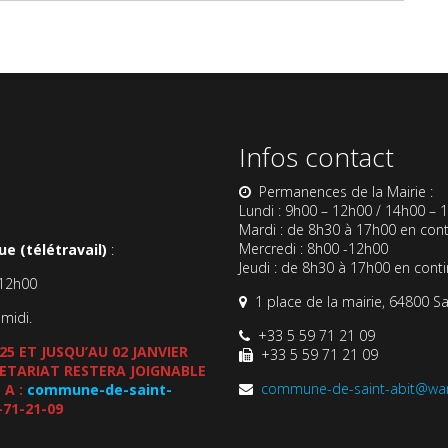
Infos contact
Permanences de la Mairie :
Lundi : 9h00 – 12h00 / 14h00 – 
Mardi : de 8h30 à 17h00 en cont
Mercredi : 8h00 -12h00
e (télétravail)
:
Jeudi : de 8h30 à 17h00 en cont
-12h00
1 place de la mairie, 64800 Sa
-midi.
+33 5 59 71 21 09
5 ET JUSQU’AU 02 JANVIER
+33 5 59 71 21 09
CRETARIAT RESTERA JOIGNABLE
commune-de-saint-abit@wa
 A :
commune-de-saint-
-71-21-09