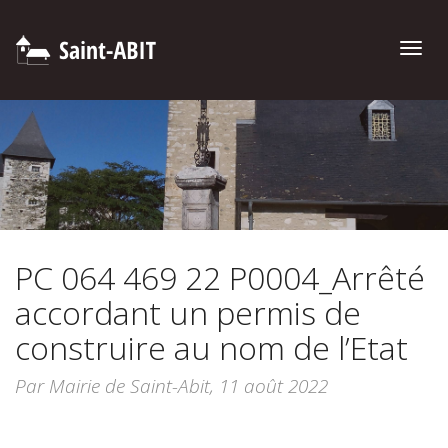
Toggle
naviga
PC 064 469 22 P0004_Arrêté
accordant un permis de
construire au nom de l’Etat
Par Mairie de Saint-Abit,
11 août 2022