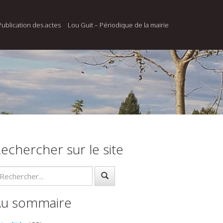
Publication des actes
Lou Guit – Périodique de la mairie
echercher sur le site
Au sommaire