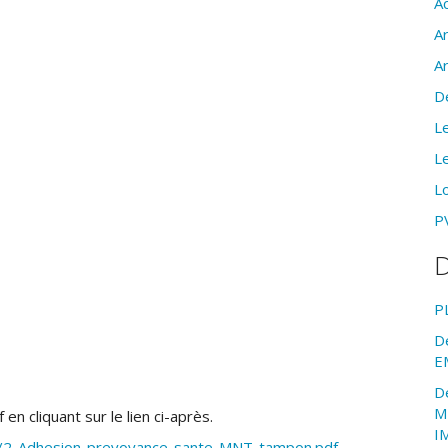
Ac
A
A
D
Le
Le
Lo
PV
D
P
D
E
D
M
en cliquant sur le lien ci-après.
I
11/2-Adhesion-prevoyance-sante-MNT-tampon.pdf