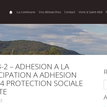
La commune
Vos démarches
Contact
Vivre à Saint-Abit
3-2 – ADHESION A LA
R
CIPATION A ADHESION
64 PROTECTION SOCIALE
TE
25