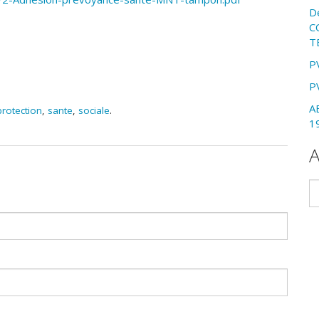
D
C
T
P
P
A
protection
,
sante
,
sociale
.
1
A
Ar