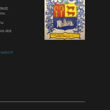
19h00
inu
inu
int-Abit
nadoo.fr