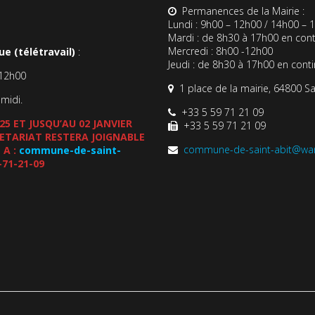
Permanences de la Mairie :
Lundi : 9h00 – 12h00 / 14h00 – 
Mardi : de 8h30 à 17h00 en cont
Mercredi : 8h00 -12h00
e (télétravail)
:
Jeudi : de 8h30 à 17h00 en cont
-12h00
1 place de la mairie, 64800 Sa
-midi.
+33 5 59 71 21 09
5 ET JUSQU’AU 02 JANVIER
+33 5 59 71 21 09
CRETARIAT RESTERA JOIGNABLE
commune-de-saint-abit@wa
 A :
commune-de-saint-
-71-21-09