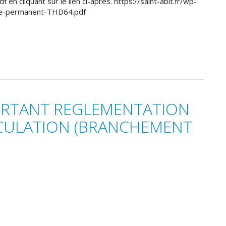
 en cliquant sur le lien ci-après. https://saint-abit.fr/wp-
te-permanent-THD64.pdf
PORTANT REGLEMENTATION
RCULATION (BRANCHEMENT