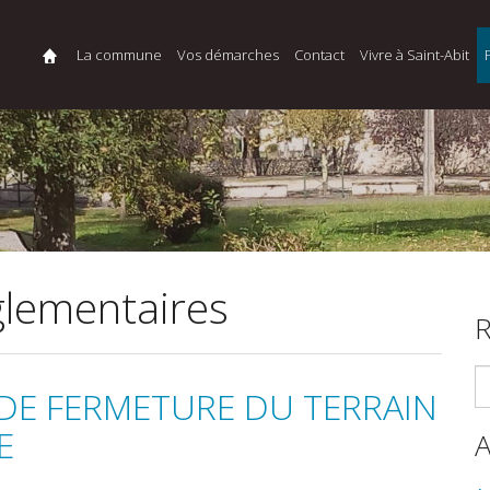
La commune
Vos démarches
Contact
Vivre à Saint-Abit
églementaires
R
 DE FERMETURE DU TERRAIN
E