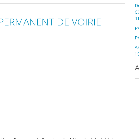
D
C
 PERMANENT DE VOIRIE
T
P
P
A
1
A
Ar