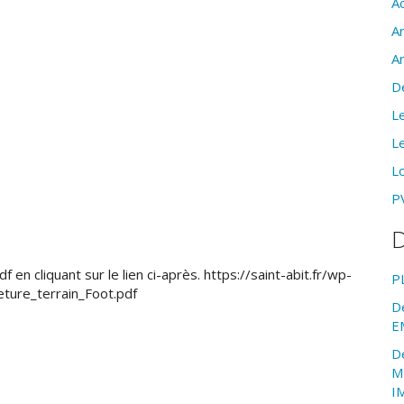
Ac
A
A
D
Le
Le
Lo
PV
D
 en cliquant sur le lien ci-après. https://saint-abit.fr/wp-
P
ure_terrain_Foot.pdf
D
E
D
M
I