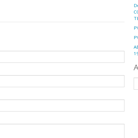
D
C
T
P
P
A
1
A
Ar