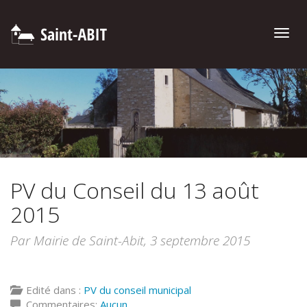
Toggle
naviga
PV du Conseil du 13 août
2015
Par Mairie de Saint-Abit,
3 septembre 2015
Edité dans :
PV du conseil municipal
Commentaires:
Aucun