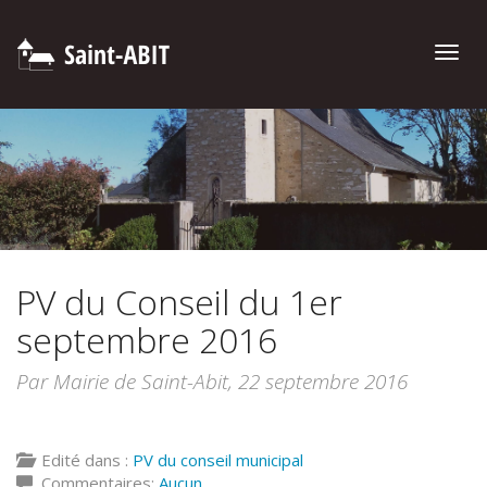
Toggle
naviga
PV du Conseil du 1er
septembre 2016
Par Mairie de Saint-Abit,
22 septembre 2016
Edité dans :
PV du conseil municipal
Commentaires:
Aucun