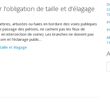
D
r l’obligation de taille et d’élagage
C
T
P
 arbres, arbustes ou haies en bordure des voies publiques
le passage des piétons, ne cachent pas les feux de
P
té en intersection de voirie). Les branches ne doivent pas
A
om et l’éclairage public…
1
 taille et élagage
A
Ar