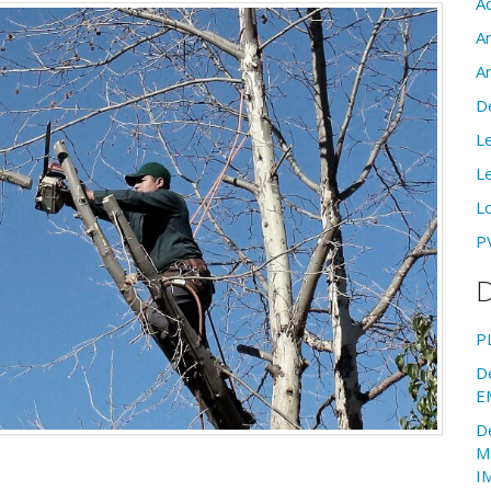
Ac
A
A
D
Le
Le
Lo
PV
D
P
D
E
D
M
I