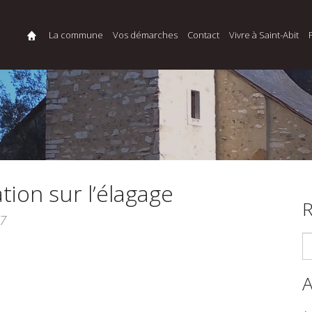
La commune
Vos démarches
Contact
Vivre à Saint-Abit
tion sur l’élagage
R
7