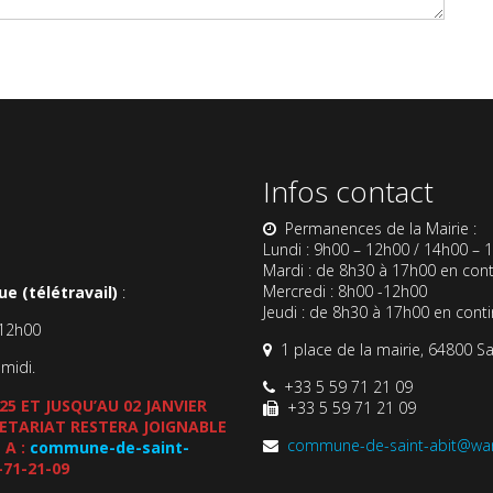
Infos contact
Permanences de la Mairie :
Lundi : 9h00 – 12h00 / 14h00 – 
Mardi : de 8h30 à 17h00 en cont
Mercredi : 8h00 -12h00
e (télétravail)
:
Jeudi : de 8h30 à 17h00 en cont
-12h00
1 place de la mairie, 64800 Sa
-midi.
+33 5 59 71 21 09
5 ET JUSQU’AU 02 JANVIER
+33 5 59 71 21 09
CRETARIAT RESTERA JOIGNABLE
commune-de-saint-abit@wa
 A :
commune-de-saint-
-71-21-09