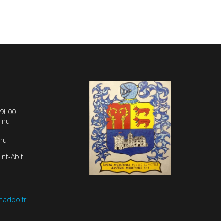
19h00
inu
inu
int-Abit
nadoo.fr